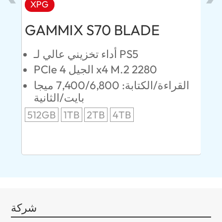
XPG
AD
GAMMIX S70 BLADE
Ul
ن
أداء تخزيني عالي لـ PS5
PCIe الجيل 4 x4 M.2 2280
ابايت/
القراءة/الكتابة: 7,400/6,800 ميجا
ية
بايت/الثانية
512GB
1TB
2TB
4TB
24
96
شركة