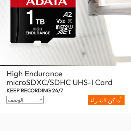
High Endurance
microSDXC/SDHC UHS-I Card
(United
KEEP RECORDING 24/7
أماكن الشراء