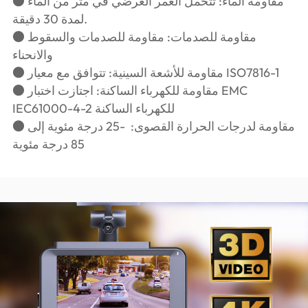
● مقاومة الماء: تتحمل الغمر العرضي في متر من الماء
لمدة 30 دقيقة.
● مقاومة للصدمات: مقاومة للصدمات والسقوط
والانحناء
● مقاومة للأشعة السينية: تتوافق مع معيار ISO7816-1
● مقاومة للكهرباء الساكنة: اجتازت اختبار EMC
IEC61000-4-2 للكهرباء الساكنة
● مقاومة لدرجات الحرارة القصوى: -25 درجة مئوية إلى
85 درجة مئوية