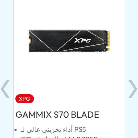
XPG
AD
GAMMIX S70 BLADE
Ul
ن
أداء تخزيني عالي لـ PS5