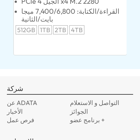
PCIe الجيل 4 x4 M.2 2280
ابايت/
القراءة/الكتابة: 7,400/6,800 ميجا
ية
بايت/الثانية
512GB
1TB
2TB
4TB
24
96
شركة
التواصل و الاستعلام
عن ADATA
الجوائز
الأخبار
برنامج عضو +
فرص عمل