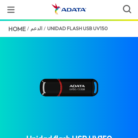
UNIDAD FLASH USB UV150
/
الدعم
/
HOME
(United A