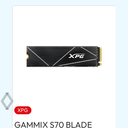
XPG
AD
GAMMIX S70 BLADE
Ul