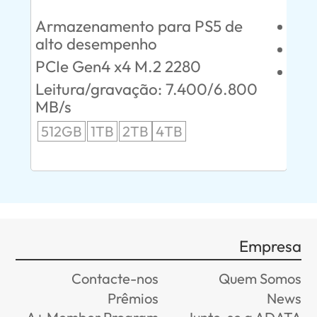
Armazenamento para PS5 de
Esc
alto desempenho
SAT
PCIe Gen4 x4 M.2 2280
Lei
0
Leitura/gravação: 7.400/6.800
24
MB/s
96
512GB
1TB
2TB
4TB
Empresa
Contacte-nos
Quem Somos
Prêmios
News