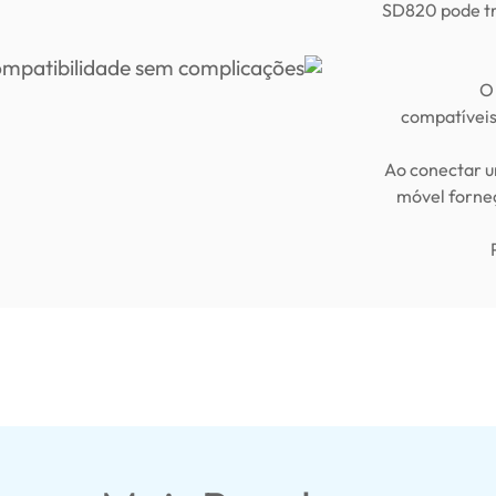
SD820 pode tra
*O
compatíveis
**Ao conectar 
móvel forneç