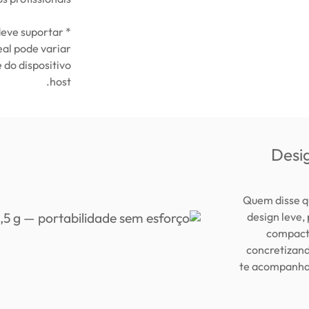
 deve suportar
al pode variar
do dispositivo
host.
Desi
Quem disse q
design leve
compacto
concretizan
te acompanha 