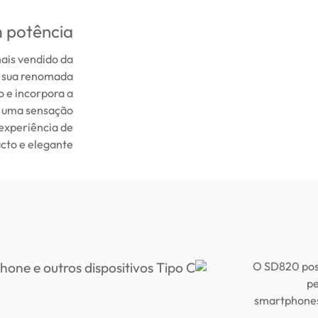
m potência
ais vendido da
 sua renomada
 e incorpora a
e uma sensação
experiência de
to e elegante.
O SD820 poss
pe
smartphones