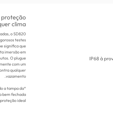
a proteção
uer clima
eradas, o SD820
igorosos testes
e significa que
rta imersão em
nutos. O plugue
memente com um
contra qualquer
vazamento.
ndo a tampa da
pa bem fechada
proteção ideal.