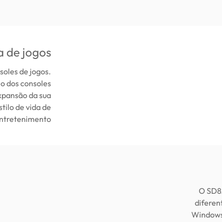
a de jogos
oles de jogos.
o dos consoles
xpansão da sua
stilo de vida de
ntretenimento.
O SD82
diferen
Windows,