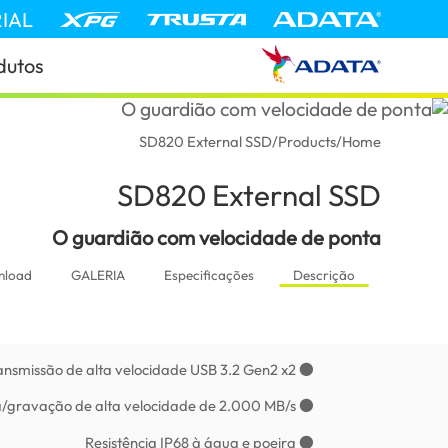
IAL
dutos
SD820 External SSD
/
Products
/
Home
SD820 External SSD
(Angola)
O guardião com velocidade de ponta
nload
GALERIA
Especificações
Descrição
● Suporta transmissão de alta velocidade USB 3.2 Gen2 x2
● Leitura/gravação de alta velocidade de 2.000 MB/s
● Resistência IP68 à água e poeira