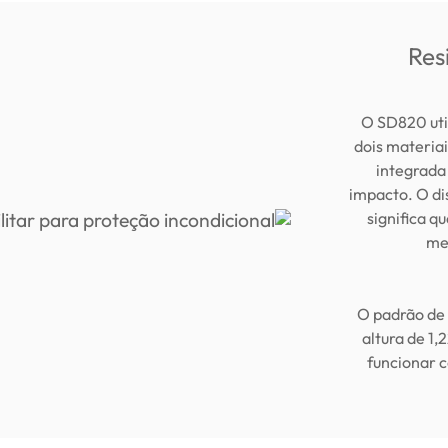
Res
O SD820 uti
dois materia
integrada
impacto. O di
significa q
me
*O padrão de
altura de 1,
funcionar c