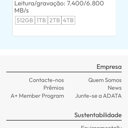
0
Leitura/gravação: 7.400/6.800
24
MB/s
96
512GB
1TB
2TB
4TB
Empresa
Contacte-nos
Quem Somos
Prêmios
News
A+ Member Program
Junte-se a ADATA
Sustentabilidade
Environmentally