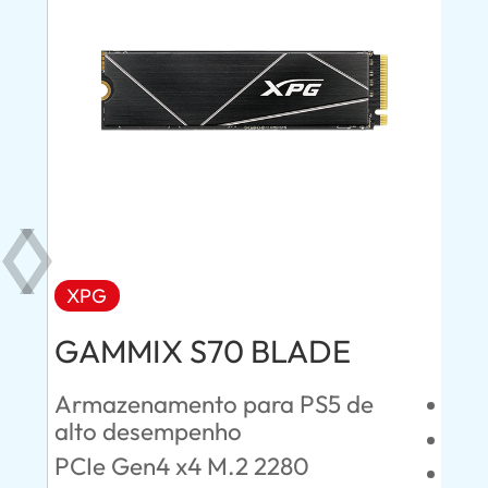
XPG
AD
GAMMIX S70 BLADE
Ul
Armazenamento para PS5 de
Esc
alto desempenho
SAT
PCIe Gen4 x4 M.2 2280
Lei