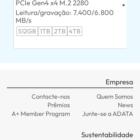
PCIe Gen4 x4 M.2 2280
Lei
0
Leitura/gravação: 7.400/6.800
24
MB/s
96
512GB
1TB
2TB
4TB
Empresa
Contacte-nos
Quem Somos
Prêmios
News
A+ Member Program
Junte-se a ADATA
Sustentabilidade