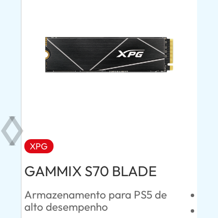
XPG
AD
GAMMIX S70 BLADE
Ul
Armazenamento para PS5 de
Esc
alto desempenho
SAT