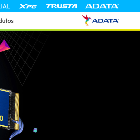
IAL
dutos