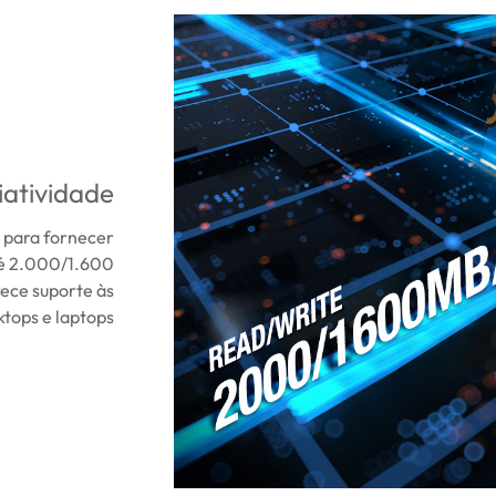
iatividade
 para fornecer
té 2.000/1.600
ece suporte às
tops e laptops.