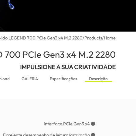
ólido LEGEND 700 PCIe Gen3 x4 M.2 2280
/
Products
/
Home
D 700 PCIe Gen3 x4 M.2 2280
IMPULSIONE A SUA CRIATIVIDADE
nload
GALERIA
Especificações
Descrição
● Interface PCIe Gen3 x4
● Excelente desempenho de leitura/gravação