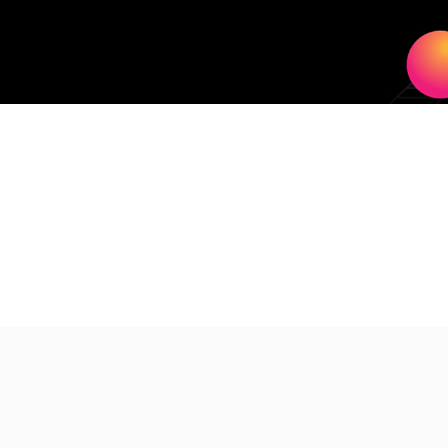
(Ango