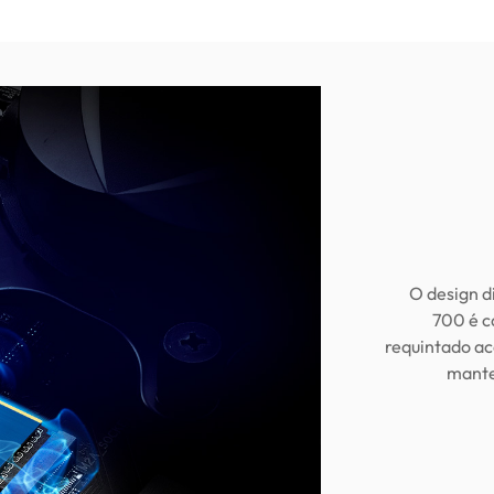
O design d
700 é c
requintado ac
mante