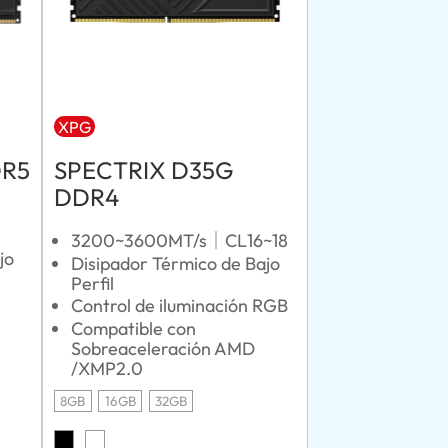
XPG
DR5
SPECTRIX D35G
DDR4
3200~3600MT/s｜CL16~18
jo
Disipador Térmico de Bajo
Perfil
Control de iluminación RGB
Compatible con
Sobreaceleración AMD
/XMP2.0
8GB
16GB
32GB