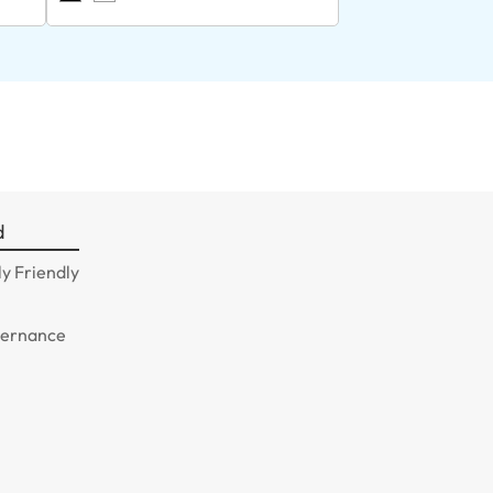
d
y Friendly
n
vernance