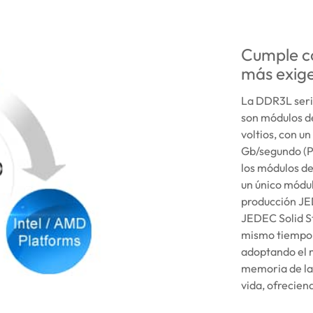
Cumple co
más exig
La DDR3L seri
son módulos de
voltios, con u
Gb/segundo (P
los módulos d
un único módul
producción JE
JEDEC Solid S
mismo tiempo 
adoptando el 
memoria de la 
vida, ofrecien