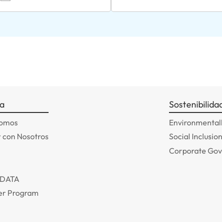
a
Sostenibilida
somos
Environmentall
 con Nosotros
Social Inclusio
Corporate Go
ADATA
r Program