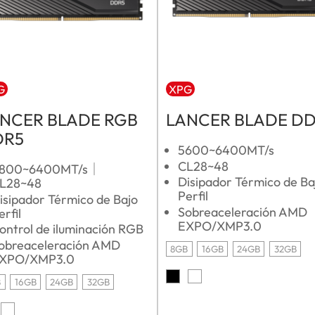
G
XPG
NCER BLADE RGB
LANCER BLADE D
DR5
5600~6400MT/s
CL28~48
800~6400MT/s｜
Disipador Térmico de Ba
L28~48
Perfil
isipador Térmico de Bajo
Sobreaceleración AMD
erfil
EXPO/XMP3.0
ontrol de iluminación RGB
obreaceleración AMD
8GB
16GB
24GB
32GB
XPO/XMP3.0
B
16GB
24GB
32GB