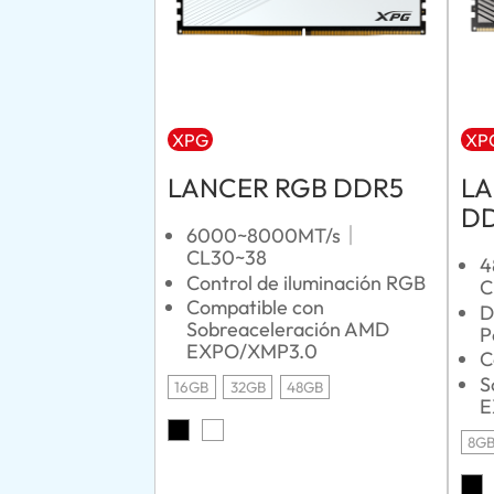
XPG
XP
LANCER RGB DDR5
LA
D
6000~8000MT/s｜
CL30~38
4
Control de iluminación RGB
C
Compatible con
D
Sobreaceleración AMD
P
EXPO/XMP3.0
C
S
16GB
32GB
48GB
E
8G