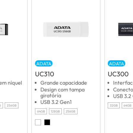
ADATA
ADATA
UC310
UC300
em níquel
Grande capacidade
Interfa
Design com tampa
Conecto
giratória
USB 3.2
USB 3.2 Gen1
B
256GB
32GB
64GB
64GB
128GB
256GB