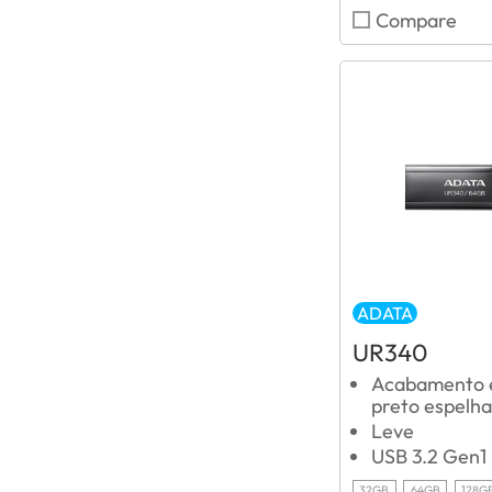
Compare
ADATA
UR340
Acabamento 
preto espelh
Leve
USB 3.2 Gen1
32GB
64GB
128G