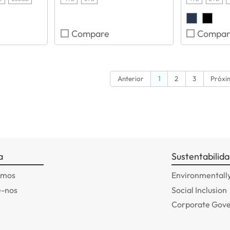
Compare
Compar
Anterior
1
2
3
Próxi
a
Sustentabilid
omos
Environmentally
e-nos
Social Inclusion
Corporate Gov