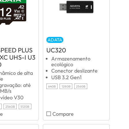
ADATA
SPEED PLUS
UC320
XC UHS-I U3
Armazenamento
0
ecológico
Conector deslizante
nâmico de alta
USB 3.2 Gen1
de
gravação: até
64GB
128GB
256GB
 MB/s
 vídeo V30
256GB
512GB
e
Compare