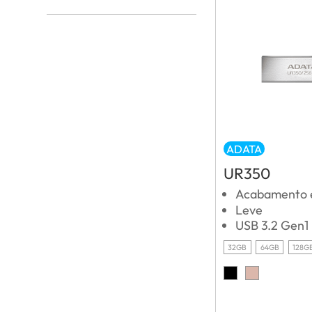
ADATA
UR350
Acabamento 
Leve
USB 3.2 Gen1
32GB
64GB
128G