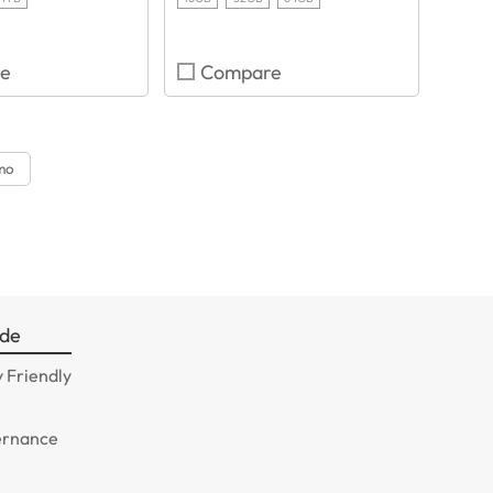
e
Compare
mo
ade
 Friendly
ernance