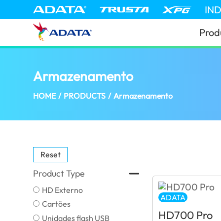
IN
Prod
Armazenamento
(Brazil)
HOME
/
PRODUCTS
/
Armazenamento
Reset
Product Type
HD Externo
ADATA
Cartões
HD700 Pro
Unidades flash USB