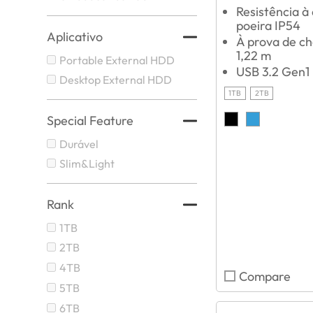
Resistência à
poeira IP54
Aplicativo
À prova de c
1,22 m
Portable External HDD
USB 3.2 Gen1
Desktop External HDD
1TB
2TB
Special Feature
Durável
Slim&Light
Rank
1TB
2TB
4TB
Compare
5TB
6TB