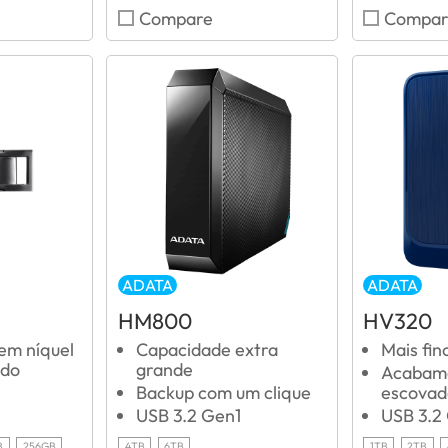
Compare
Compar
ADATA
ADATA
HM800
HV320
em níquel
Capacidade extra
Mais fi
ado
grande
Acabame
Backup com um clique
escovad
USB 3.2 Gen1
USB 3.2
B
256GB
4TB
6TB
1TB
2TB