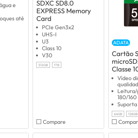
SDXC SD8.0
 água e
EXPRESS Memory
Card
hoques até
PCIe Gen3x2
UHS-I
U3
ADATA
Class 10
Cartão 
V30
microSD
512GB
1TB
Classe 1
Vídeo di
qualida
Leitura/
180/160
Suporta
64GB
128GB
Compare
Compar