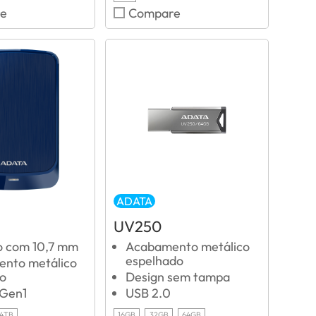
e
Compare
ADATA
UV250
no com 10,7 mm
Acabamento metálico
espelhado
nto metálico
o
Design sem tampa
 Gen1
USB 2.0
4TB
16GB
32GB
64GB