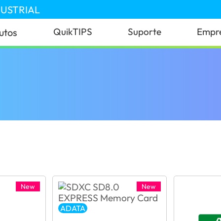
DUSTRIAL
QuikTIPS
Suporte
Empr
utos
New
New
ADATA