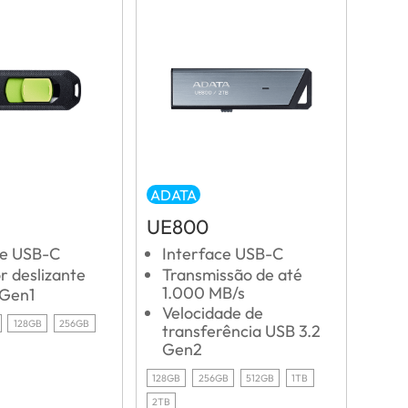
ADATA
UE800
ce USB-C
Interface USB-C
r deslizante
Transmissão de até
1.000 MB/s
 Gen1
Velocidade de
128GB
256GB
transferência USB 3.2
Gen2
128GB
256GB
512GB
1TB
2TB