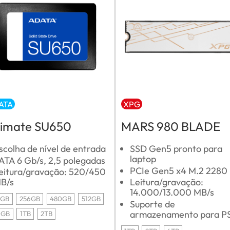
ATA
XPG
timate SU650
MARS 980 BLADE
scolha de nível de entrada
SSD Gen5 pronto para
laptop
ATA 6 Gb/s, 2,5 polegadas
PCIe Gen5 x4 M.2 2280
eitura/gravação: 520/450
B/s
Leitura/gravação:
14.000/13.000 MB/s
0GB
256GB
480GB
512GB
Suporte de
armazenamento para P
0GB
1TB
2TB