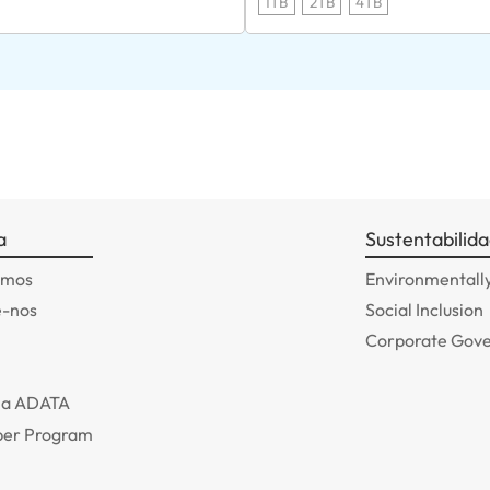
1TB
2TB
4TB
a
Sustentabilid
omos
Environmentally
e-nos
Social Inclusion
Corporate Gov
 a ADATA
er Program