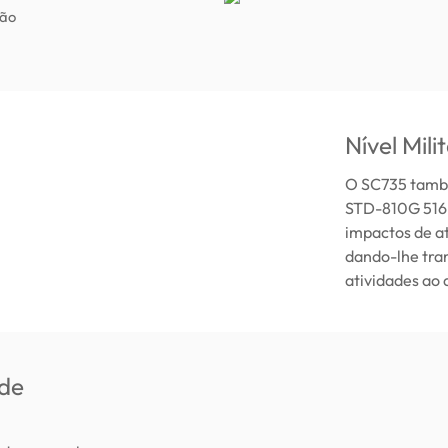
ção
Nível Mil
O SC735 també
STD-810G 516.6
impactos de at
dando-lhe tran
atividades ao a
 de