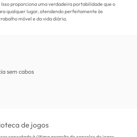
. Isso proporciona uma verdadeira portabilidade que o
a qualquer lugar, atendendo perfeitamente às
abalho móvel e da vida diária.
lioteca de jogos
ser conectado à última geração de consoles de jogos.