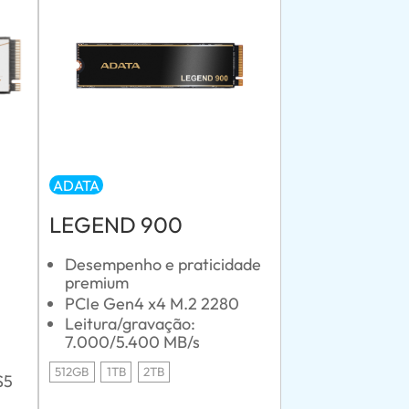
ADATA
LEGEND 900
Desempenho e praticidade
premium
PCIe Gen4 x4 M.2 2280
Leitura/gravação:
7.000/5.400 MB/s
512GB
1TB
2TB
S5