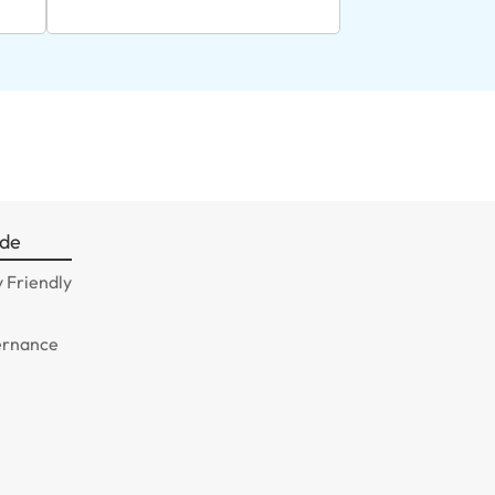
ade
 Friendly
ernance