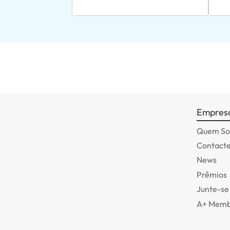
Empres
Quem S
Contact
News
Prêmios
Junte-se
A+ Memb