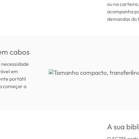
ou na carteira
acompanha par
demandas do tr
em cabos
a necessidade
rável em
nte portátil
ra começar a
A sua bib
O SC735 pode 