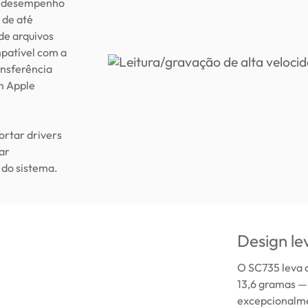
er desempenho
 de até
de arquivos
patível com a
ansferência
m Apple
ortar drivers
ar
 do sistema.
Design le
O SC735 leva o
13,6 gramas — 
excepcionalme