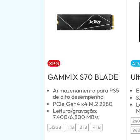
XPG
AD
GAMMIX S70 BLADE
Ul
Armazenamento para PS5
E
de alto desempenho
S
PCIe Gen4 x4 M.2 2280
L
Leitura/gravação:
M
7.400/6.800 MB/s
24
512GB
1TB
2TB
4TB
96