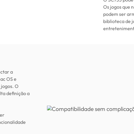
Os jogos que 
podem ser arm
biblioteca de j
entretenimen
ctar a
Mac OS e
 jogos. O
lta definição a
er
ncionalidade