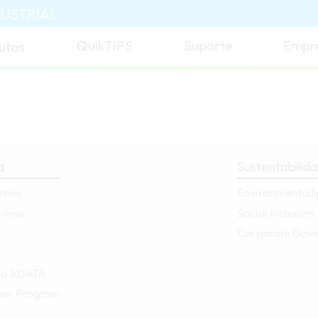
DUSTRIAL
QuikTIPS
Suporte
Empr
utos
a
Sustentabilid
omos
Environmentally
e-nos
Social Inclusion
Corporate Gov
 a ADATA
er Program