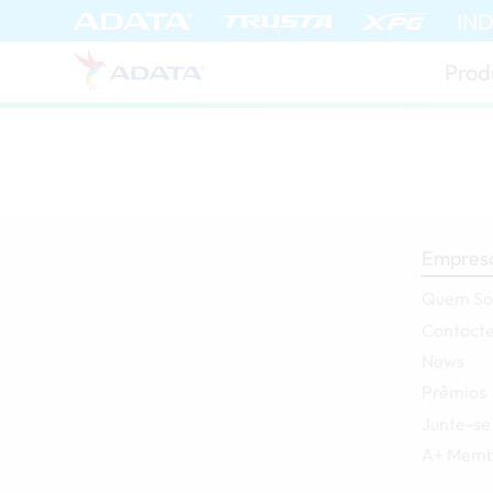
IN
Prod
Empres
Quem S
Contact
News
Prêmios
Junte-se
A+ Memb