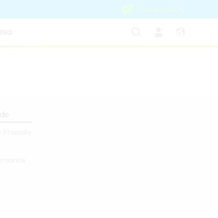
Sustainability
esa
ade
 Friendly
ernance