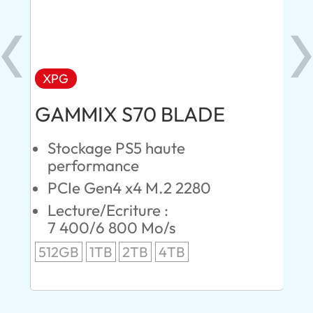
XPG
X
GAMMIX S70 BLADE
MA
Stockage PS5 haute
S
performance
p
PCIe Gen4 x4 M.2 2280
P
Lecture/Ecriture :
L
7 400/6 800 Mo/s
1
S
512GB
1TB
2TB
4TB
1T