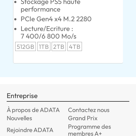
Stockage PS5 haute
C
performance
S
PCIe Gen4 x4 M.2 2280
L
00
Lecture/Ecriture :
24
7 400/6 800 Mo/s
96
512GB
1TB
2TB
4TB
Entreprise
À propos de ADATA
Contactez nous
Nouvelles
Grand Prix
Programme des
Rejoindre ADATA
membres A+