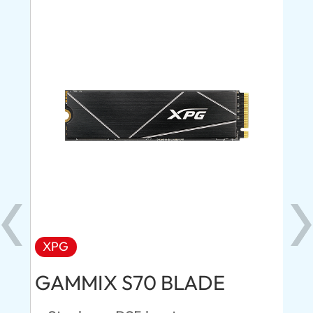
XPG
AD
GAMMIX S70 BLADE
Ul