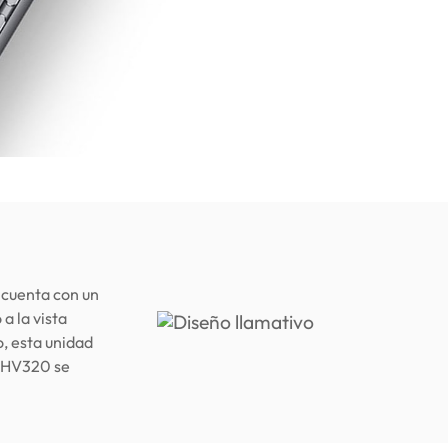
 cuenta con un
a la vista
, esta unidad
o HV320 se