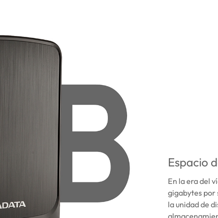
Espacio 
En la era del v
gigabytes por 
la unidad de 
almacenamien