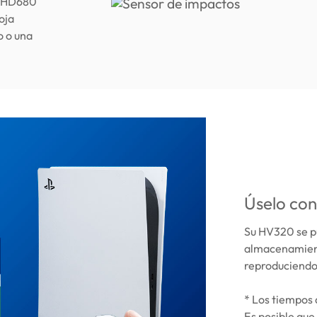
ro HD680
oja
o o una
Úselo con
Su HV320 se p
almacenamient
reproduciendo
* Los tiempos 
Es posible que