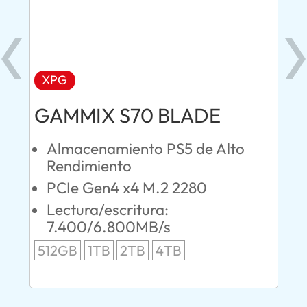
XPG
AD
GAMMIX S70 BLADE
Ul
Almacenamiento PS5 de Alto
O
Rendimiento
S
PCIe Gen4 x4 M.2 2280
L
Lectura/escritura:
24
7.400/6.800MB/s
96
512GB
1TB
2TB
4TB