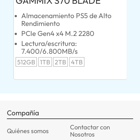
GAMMIX S70 BLADE
Ul
Almacenamiento PS5 de Alto
O
Rendimiento
S
PCIe Gen4 x4 M.2 2280
L
Lectura/escritura:
24
7.400/6.800MB/s
96
512GB
1TB
2TB
4TB
Compañía
Contactar con
Quiénes somos
Nosotros