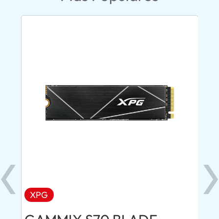
XPG
AD