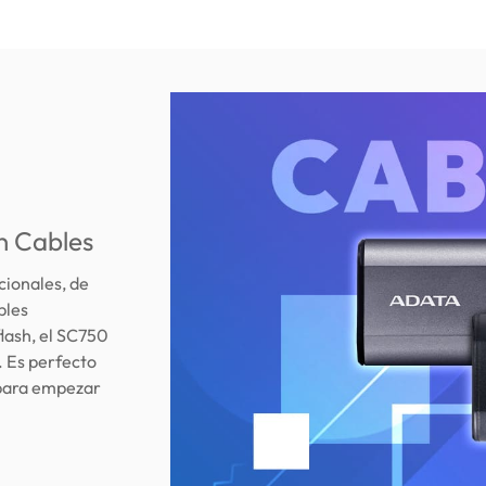
n Cables
cionales, de
bles
lash, el SC750
. Es perfecto
C para empezar