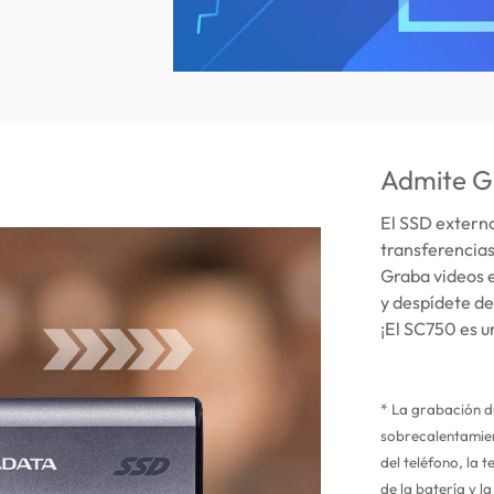
Admite Gr
El SSD extern
transferencias
Graba videos 
y despídete de
¡El SC750 es u
* La grabación d
sobrecalentamien
del teléfono, la
de la batería y l