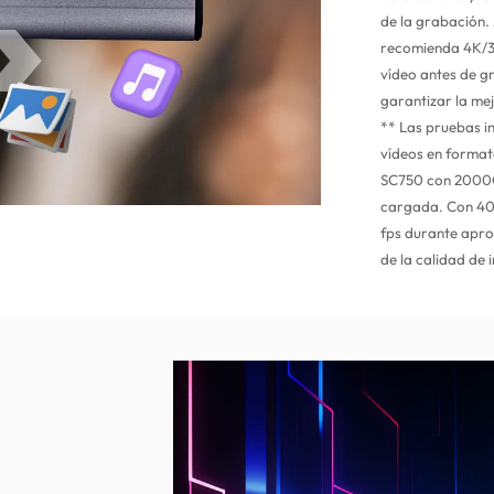
de la grabación. 
recomienda 4K/30 
vídeo antes de g
garantizar la me
** Las pruebas i
vídeos en format
SC750 con 2000G 
cargada. Con 400
fps durante apro
de la calidad de