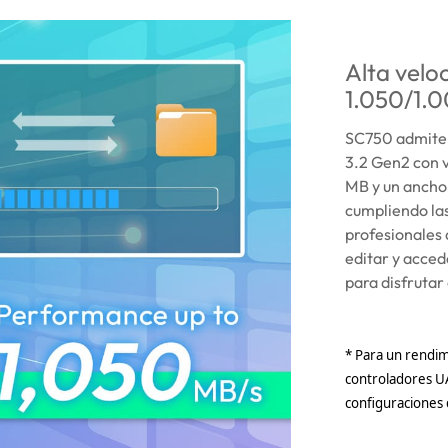
Alta veloc
1.050/1.
SC750 admite 
3.2 Gen2 con 
MB y un ancho
cumpliendo las
profesionales 
editar y acce
para disfrutar 
* Para un rendim
controladores UA
configuraciones 