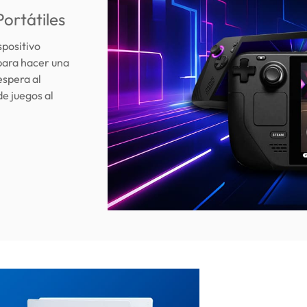
ortátiles
spositivo
 para hacer una
espera al
de juegos al