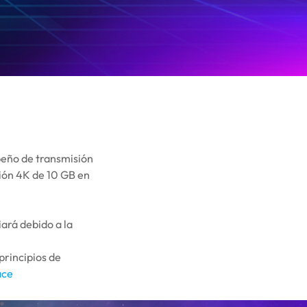
peño de transmisión
ción 4K de 10 GB en
iará debido a la
principios de
ace