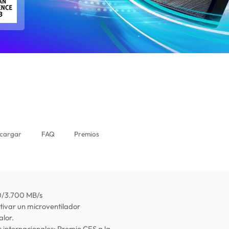
cargar
FAQ
Premios
00/3.700 MB/s
tivar un microventilador
alor.
 internacionales: Premio CES a la