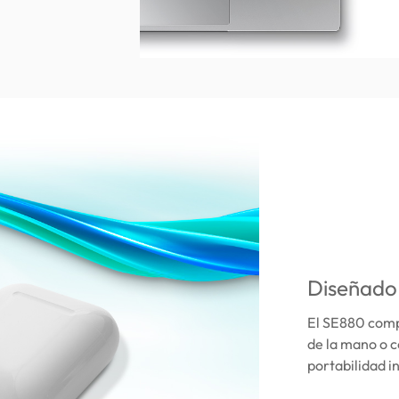
Diseñado
El SE880 comp
de la mano o c
portabilidad i