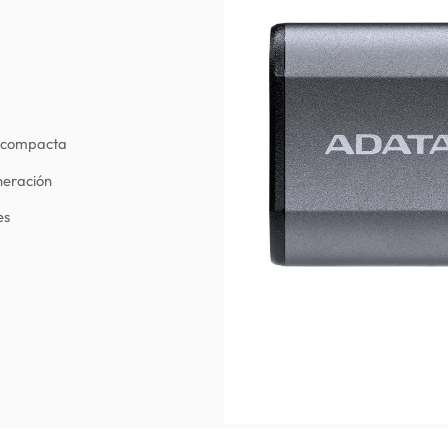
ma compacta
neración
es