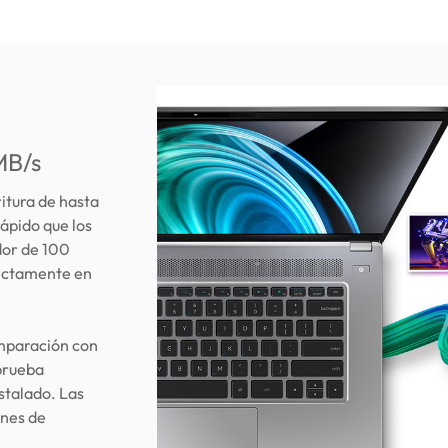
MB/s
itura de hasta
ápido que los
dor de 100
rectamente en
omparación con
prueba
stalado. Las
ones de