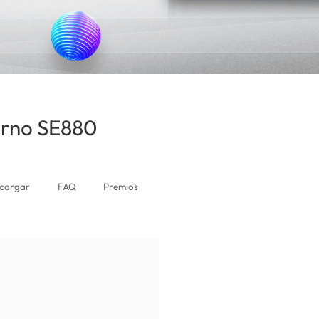
erno SE880
(Costa Rica)
cargar
FAQ
Premios