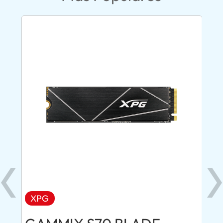
XPG
AD