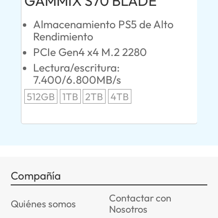
GAMMIX S70 BLADE
Ul
Almacenamiento PS5 de Alto
O
Rendimiento
S
PCIe Gen4 x4 M.2 2280
L
Lectura/escritura:
24
7.400/6.800MB/s
96
512GB
1TB
2TB
4TB
Compañía
Contactar con
Quiénes somos
Nosotros