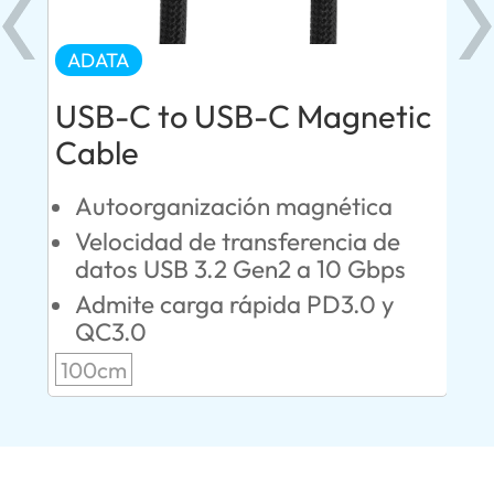
ADATA
AD
USB-C to USB-C Magnetic
US
Cable
y
C
A
Autoorganización magnética
aN
C
Velocidad de transferencia de
l
T
datos USB 3.2 Gen2 a 10 Gbps
Admite carga rápida PD3.0 y
10
QC3.0
100cm