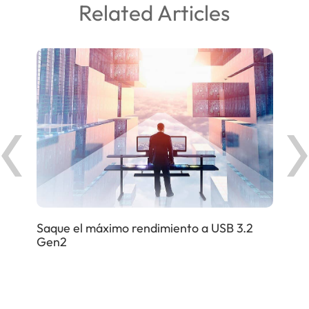
Related Articles
uelo
Obt
sob
Saque el máximo rendimiento a USB 3.2
Gen2