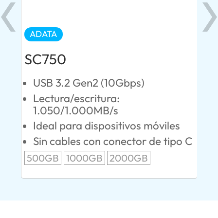
ADATA
AD
SC750
SE
USB 3.2 Gen2 (10Gbps)
U
Lectura/escritura:
L
1.050/1.000MB/s
3
Ideal para dispositivos móviles
D
P
Sin cables con conector de tipo C
P
500GB
1000GB
2000GB
1T