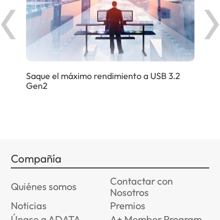
uelo
Obt
sob
Saque el máximo rendimiento a USB 3.2
Gen2
Compañía
Contactar con
Quiénes somos
Nosotros
Noticias
Premios
Únase a ADATA
A+ Member Program