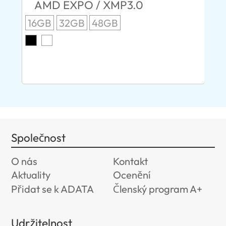
AMD EXPO / XMP3.0
O
16GB
32GB
48GB
P
X
8G
Společnost
O nás
Kontakt
Aktuality
Ocenění
Přidat se k ADATA
Členský program A+
Udržitelnost