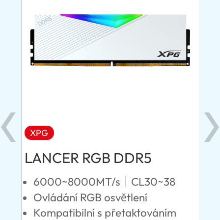
XPG
X
LANCER RGB DDR5
LA
D
6000~8000MT/s｜CL30~38
Ovládání RGB osvětlení
5
Kompatibilní s přetaktováním
N