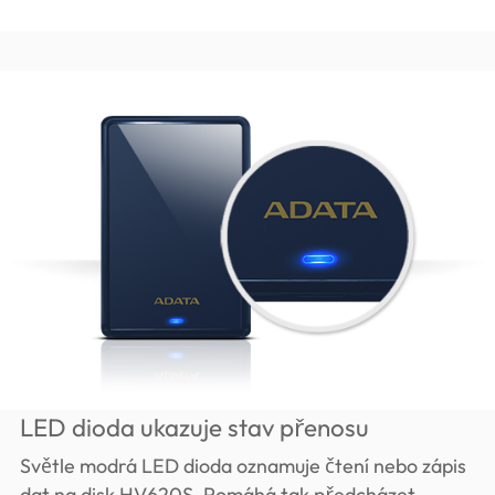
LED dioda ukazuje stav přenosu
Světle modrá LED dioda oznamuje čtení nebo zápis
dat na disk HV620S. Pomáhá tak předcházet