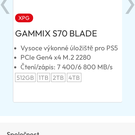
XPG
AD
GAMMIX S70 BLADE
Ul
st
Vysoce výkonné úložiště pro PS5
D
m
PCIe Gen4 x4 M.2 2280
S
/s
Čtení/zápis: 7 400/6 800 MB/s
Č
512GB
1TB
2TB
4TB
24
96
Společnost