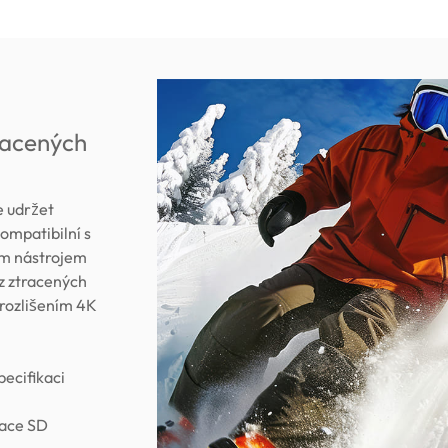
racených
 udržet
ompatibilní s
ým nástrojem
ez ztracených
 rozlišením 4K
pecifikaci
iace SD