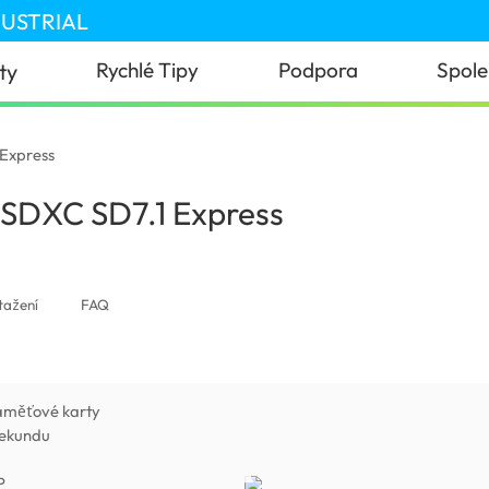
DUSTRIAL
Rychlé Tipy
Podpora
Spole
ty
 Express
oSDXC SD7.1 Express
(Czech Republic)
tažení
FAQ
aměťové karty
sekundu
P