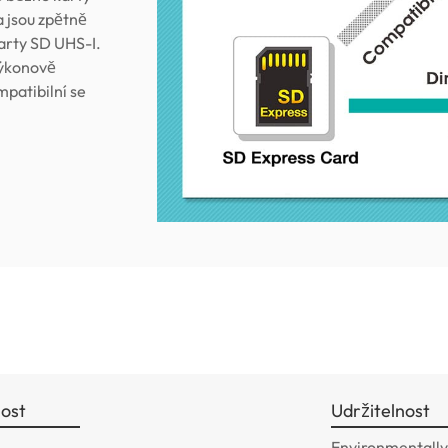
a jsou zpětně
karty SD UHS-I.
výkonově
patibilní se
ost
Udržitelnost
Environmentally