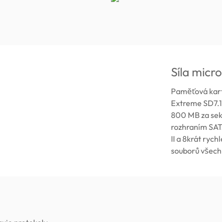
Síla micr
Paměťová kart
Extreme SD7.1
800 MB za seku
rozhraním SATA
II a 8krát rych
souborů všech