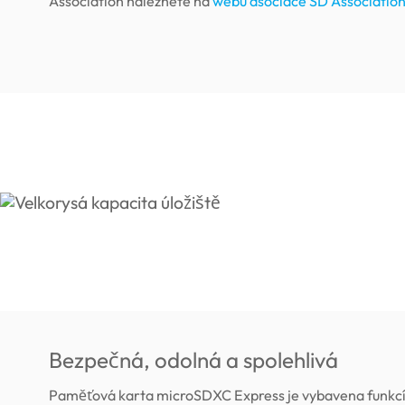
Association naleznete na
webu asociace SD Associatio
Bezpečná, odolná a spolehlivá
Paměťová karta microSDXC Express je vybavena funkcí