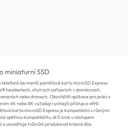
o miniaturní SSD
h telefonů lze menší paměťové karty microSD Express
 VR headsetech, chytrých zařízeních v domácnosti,
amerách nebo dronech. Obzvláště aplikace pro práci s
šením 4K nebo 8K vyžadují rychlejší přístup a větší
ěťová karta microSD Express je kompatibilní s různými
bízí zpětnou kompatibilitu, drží krok s nástupem
 a usnadňuje tvůrcům produkovat krásná díla.