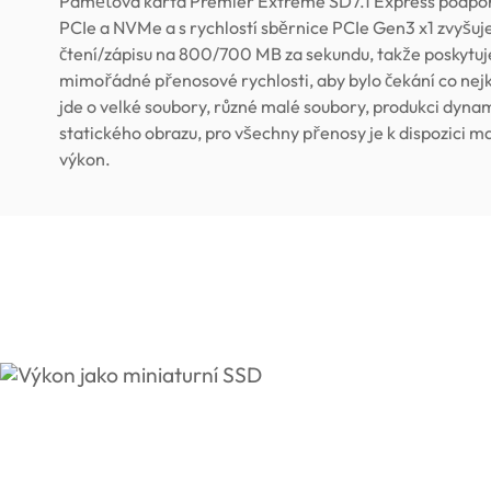
Paměťová karta Premier Extreme SD7.1 Express podpor
PCIe a NVMe a s rychlostí sběrnice PCIe Gen3 x1 zvyšuje
čtení/zápisu na 800/700 MB za sekundu, takže poskytuj
mimořádné přenosové rychlosti, aby bylo čekání co nejkr
jde o velké soubory, různé malé soubory, produkci dyn
statického obrazu, pro všechny přenosy je k dispozici m
výkon.