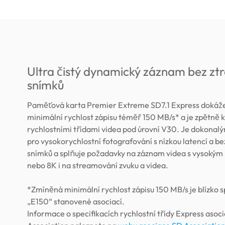
Ultra čistý dynamický záznam bez zt
snímků
Paměťová karta Premier Extreme SD7.1 Express dokáže
minimální rychlost zápisu téměř 150 MB/s* a je zpětně k
rychlostními třídami videa pod úrovní V30. Je dokonal
pro vysokorychlostní fotografování s nízkou latencí a b
snímků a splňuje požadavky na záznam videa s vysokým
nebo 8K i na streamování zvuku a videa.
*Zmíněná minimální rychlost zápisu 150 MB/s je blízko s
„E150“ stanovené asociací.
Informace o specifikacích rychlostní třídy Express asoc