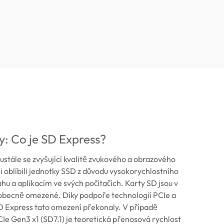
py: Co je SD Express?
stále se zvyšující kvalitě zvukového a obrazového
ci oblíbili jednotky SSD z důvodu vysokorychlostního
ahu a aplikacím ve svých počítačích. Karty SD jsou v
obecně omezené. Díky podpoře technologií PCIe a
 Express tato omezení překonaly. V případě
Ie Gen3 x1 (SD7.1) je teoretická přenosová rychlost