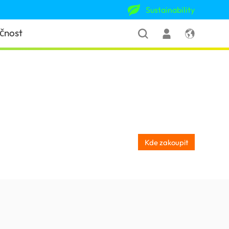
Sustainability
čnost
Kde zakoupit