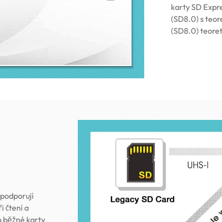
karty SD Expre
(SD8.0) s teor
(SD8.0) teore
 podporují
i čtení a
o běžné karty