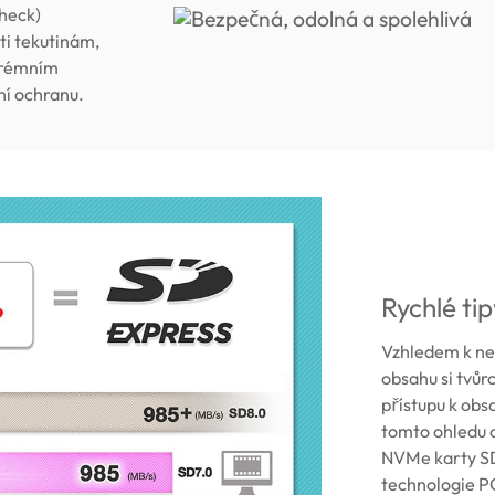
heck)
ti tekutinám,
xtrémním
ní ochranu.
Rychlé ti
Vzhledem k neu
obsahu si tvůr
přístupu k obs
tomto ohledu 
NVMe karty SD
technologie PC