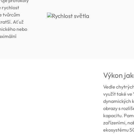
uje protokoly
 rychlost
e tvůrcům
atší. Ať už
amického nebo
aximální
Výkon jak
Vedle chytrýc
využít také ve
dynamických k
obrazy s rozli
kapacitu. Pam
zařízeními, na
ekosystému 5G