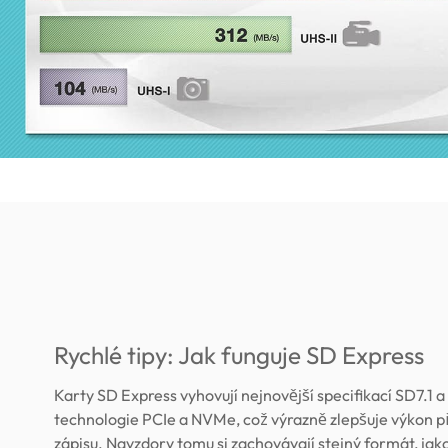
Rychlé tipy: Jak funguje SD Express
Karty SD Express vyhovují nejnovější specifikací SD7.1 a
technologie PCIe a NVMe, což výrazně zlepšuje výkon př
zápisu. Navzdory tomu si zachovávají stejný formát, jak