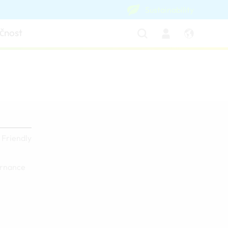
Sustainability
čnost
 Friendly
ernance