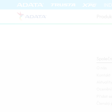
IN
Produk
Společn
O nás
Kontakt
Aktualit
Ocenění
Přidat s
Členský