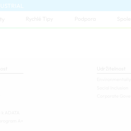
DUSTRIAL
Rychlé Tipy
Podpora
Spole
ty
ost
Udržitelnost
Environmentally
Social Inclusion
y
Corporate Gov
e k ADATA
 program A+