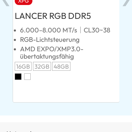
XPG
X
LANCER RGB DDR5
LA
D
6.000–8.000 MT/s｜CL30~38
RGB-Lichtsteuerung
4
AMD EXPO/XMP3.0-
F
übertaktungsfähig
R
16GB
32GB
48GB
A
Ü
8G