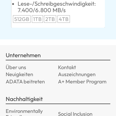
:
Lese-/Schreibgeschwindigkeit:
5
7.400/6.800 MB/s
24
512GB
1TB
2TB
4TB
96
Unternehmen
Über uns
Kontakt
Neuigkeiten
Auszeichnungen
ADATA beitreten
A+ Member Program
Nachhaltigkeit
Environmentally
Social Inclusion