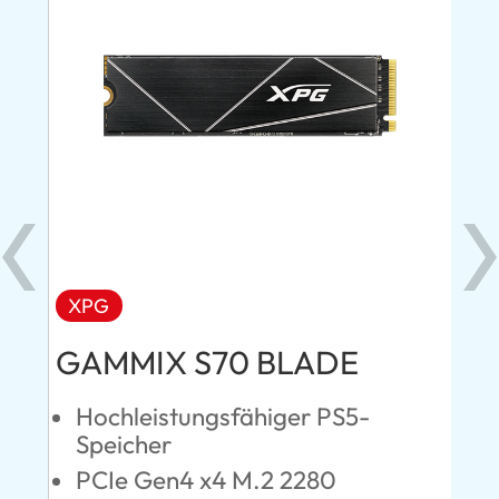
XPG
AD
GAMMIX S70 BLADE
Ul
Hochleistungsfähiger PS5-
D
Speicher
S
PCIe Gen4 x4 M.2 2280
L