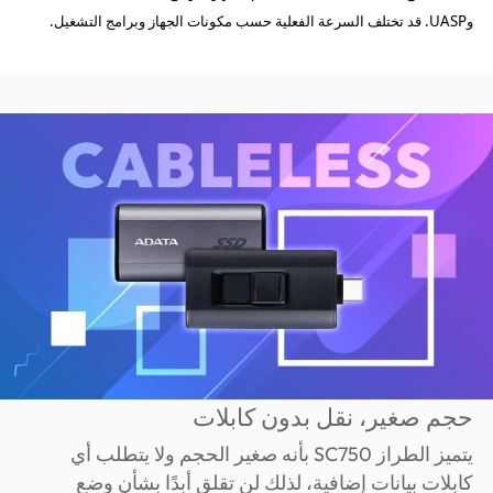
وUASP. قد تختلف السرعة الفعلية حسب مكونات الجهاز وبرامج التشغيل.
حجم صغير، نقل بدون كابلات
يتميز الطراز SC750 بأنه صغير الحجم ولا يتطلب أي
كابلات بيانات إضافية، لذلك لن تقلق أبدًا بشأن وضع