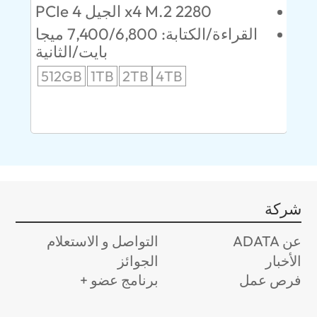
PCIe الجيل 4 x4 M.2 2280
52 ميجابايت/
القراءة/الكتابة: 7,400/6,800 ميجا
انية
بايت/الثانية
512GB
1TB
2TB
4TB
24
96
شركة
عن ADATA
التواصل و الاستعلام
الأخبار
الجوائز
فرص عمل
برنامج عضو +