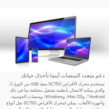
دعم متعدد المنصات أينما تأخذك حياتك
يستخدم محرك الأقراص SC750 منفذ USB من النوع C،
والذي يمكنه الاتصال بأنظمة تشغيل مختلفة بما في ذلك
Android*، وMac OS، وWindows، ومنصات الحوسبة،
وأجهزة الألعاب. يمكن لمحرك الأقراص SC750 نقل أنواع