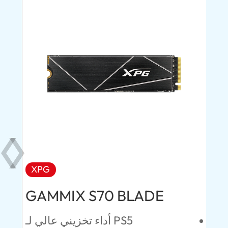
XPG
AD
GAMMIX S70 BLADE
Ul
ئين
أداء تخزيني عالي لـ PS5