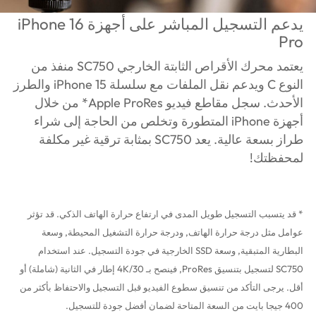
يدعم التسجيل المباشر على أجهزة iPhone 16
Pro
يعتمد محرك الأقراص الثابتة الخارجي SC750 منفذ من
النوع C ويدعم نقل الملفات مع سلسلة iPhone 15 والطرز
الأحدث. سجل مقاطع فيديو Apple ProRes* من خلال
أجهزة iPhone المتطورة وتخلص من الحاجة إلى شراء
طراز بسعة عالية. يعد SC750 بمثابة ترقية غير مكلفة
لمحفظتك!
* قد يتسبب التسجيل طويل المدى في ارتفاع حرارة الهاتف الذكي. قد تؤثر
عوامل مثل درجة حرارة الهاتف, ودرجة حرارة التشغيل المحيطة, وسعة
البطارية المتبقية, وسعة SSD الخارجية في جودة التسجيل. عند استخدام
SC750 لتسجيل بتنسيق ProRes, فينصح بـ 4K/30 إطار في الثانية (شاملة) أو
أقل. يرجى التأكد من تنسيق سطوع الفيديو قبل التسجيل والاحتفاظ بأكثر من
400 جيجا بايت من السعة المتاحة لضمان أفضل جودة للتسجيل.