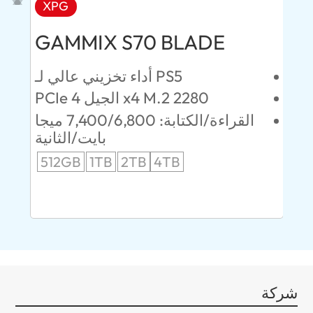
XPG
AD
GAMMIX S70 BLADE
Ul
ئين
أداء تخزيني عالي لـ PS5
PCIe الجيل 4 x4 M.2 2280
52 ميجابايت/
القراءة/الكتابة: 7,400/6,800 ميجا
انية
بايت/الثانية
512GB
1TB
2TB
4TB
24
96
شركة