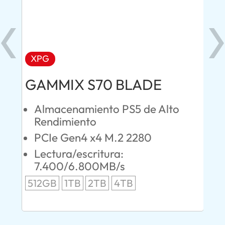
XPG
AD
GAMMIX S70 BLADE
Ul
Almacenamiento PS5 de Alto
O
Rendimiento
S
PCIe Gen4 x4 M.2 2280
L
Lectura/escritura:
24
7.400/6.800MB/s
96
512GB
1TB
2TB
4TB