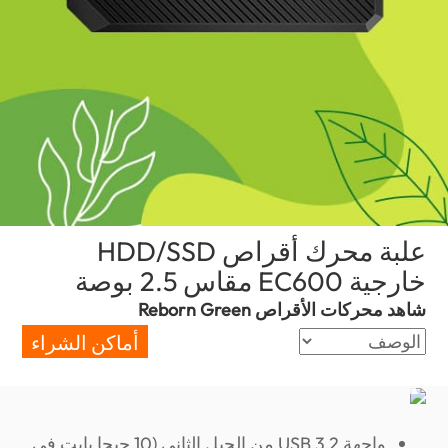
علبة محرك أقراص HDD/SSD
خارجية EC600 مقاس 2.5 بوصة
(Egypt)
شاهد محركات الأقراص Reborn Green
أماكن الشراء
واجهة USB 3.2 من الجيل الثاني (10 جيجا بايت في