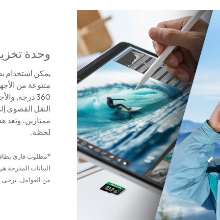
وحدة تخزين SPEED PLUS م
متنوعة من الأجهز
360 درجة, و
ممتازين. وتعد هذ
لحظة.
البيانات المدرجة هي
من العوامل. يرجى ا