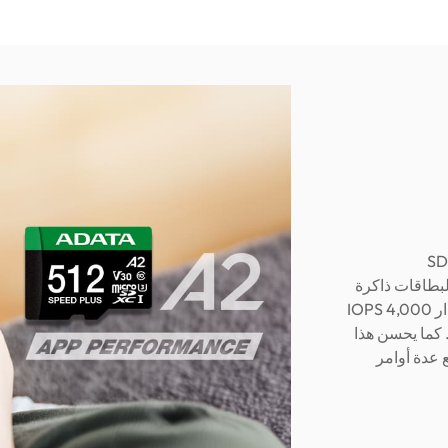
لأن أداء الأجهزة المحمولة يتزايد بسرعة البرق, أصدرت جمعية SD
ء التطبيقات 2)؛ مما يسمح لبطاقات ذاكرة
SPEED PLUS microSDXC بتقديم سرعة قراءة عشوائية بمقدار 4,000 IOPS
 بمقدار 2,000 IOPS كحد أدنى. كما يحسن هذا
 عدة أوامر