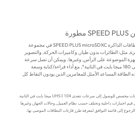
طورة
يمكن استخدام بطاقات الذاكرة SPEED PLUS microSDXC في مجموعة
ة, مثل: الطائرات بدون طيار, وكاميرات الحركة, والتصوير
الأجهزة الموضوعة على الرأس, وغيرها. ويمكن أن تصل سرعة
النقل القصوى إلى 180 ميجا بايت في الثانية*, مع أداء قراءة/كتابة وسعة
ه الطاقة المساعد الأمثل للمغامرين الذين يودون التقاط كل
*مطلوب قارئ بطاقات مخصص للوصول إلى سرعات تتعدى UHS-I 104 ميجا بايت في الثانية.
 قيم اختبارات داخلية وتختلف حسب نظام العميل, وحالات الجهاز, وغيرها
لرجوع إلى قائمة التوافق لمعرفة طرز قارئات البطاقات الموصى بها.