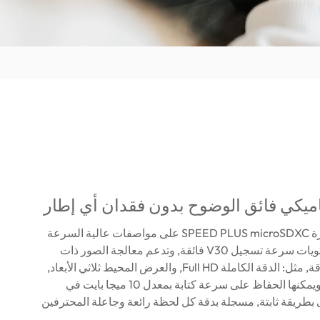
ميكي فائق الوضوح بدون فقدان أي إطار
تعتمد بطاقة ذاكرة SPEED PLUS microSDXC على مواصفات عالية السرعة
UHS-I U3 ومستويات سرعة تسجيل V30 فائقة, وتدعم معالجة الصور ذات
الحركة عالية الدقة, مثل: الدقة الكاملة Full HD, والعرض المحيط ثلاثي الأبعاد,
و4K Ultra HD, ويمكنها الحفاظ على سرعة كتابة بمعدل 10 ميجا بايت في
 بطريقة ثابتة, مسجلة بدقة كل لحظة رائعة وجاعلة المحترفين