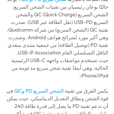
حاليًا نوعان رئيسيان من تقنيات الشحن السريع:
الشحن السريع QC (Quick Charge) والشحن
السريع USB-PD (نقل الطاقة عبر USB). صدرت
تقنية QC (الشحن السريع) من شركة Qualcomm،
وهي أكبر مورد لشرائح هواتف Android. وصدرت
تقنية PD (توصيل الطاقة) من جمعية منتدى منفذي
الناقل التسلسلي العام USB-IF Association.
حيث تستخدم مواصفات واجهة USB-C الرئيسية
الحالية، وهي أيضًا تقنية شحن سريع مدعومة من
iPhone/iPad.
يكمن الفرق بين تقنية
الشحن السريع PD وQC
في
قوة الشحن ونطاق التعديل الديناميكي. حيث يمكن
أن تدعم تقنية PD ما يصل إلى قدرة طاقة 240
واط من الطاقة، بينما تدعم تقنية QC قدرة أكثر