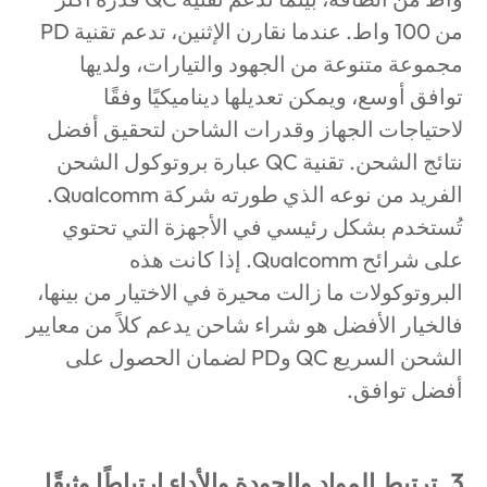
من 100 واط. عندما نقارن الإثنين، تدعم تقنية PD
مجموعة متنوعة من الجهود والتيارات، ولديها
توافق أوسع، ويمكن تعديلها ديناميكيًا وفقًا
لاحتياجات الجهاز وقدرات الشاحن لتحقيق أفضل
نتائج الشحن. تقنية QC عبارة بروتوكول الشحن
الفريد من نوعه الذي طورته شركة Qualcomm.
تُستخدم بشكل رئيسي في الأجهزة التي تحتوي
على شرائح Qualcomm. إذا كانت هذه
البروتوكولات ما زالت محيرة في الاختيار من بينها،
فالخيار الأفضل هو شراء شاحن يدعم كلاً من معايير
الشحن السريع QC وPD لضمان الحصول على
أفضل توافق.
3. ترتبط المواد والجودة والأداء ارتباطًا وثيقًا