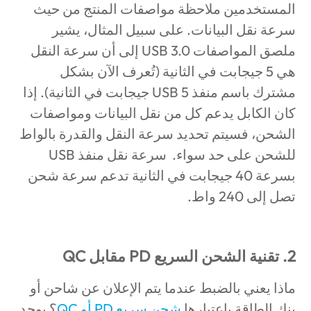
المستخدمين ملاحظة مواصفات المنتج من حيث
سرعة نقل البيانات. على سبيل المثال، يشير
ملصق المواصفات USB 3.0 إلى أن سرعة النقل
هي 5 جيجابت في الثانية (تُعرف الآن بشكل
مشترك باسم منفذ USB 5 جيجابت في الثانية). إذا
كان الكابل يدعم كل من نقل البيانات ومواصفات
الشحن، فسيتم تحديد سرعة النقل والقدرة بالواط
للشحن على حد سواء. سرعة نقل منفذ USB
بسرعة 40 جيجابت في الثانية تدعم سرعة شحن
تصل إلى 240 واط.
2. تقنية الشحن السريع PD مقابل QC
ماذا يعني بالضبط عندما يتم الإعلان عن شاحن أو
بنك الطاقة باعتبارها
شحن سريع PD أو QC
؟ يوجد