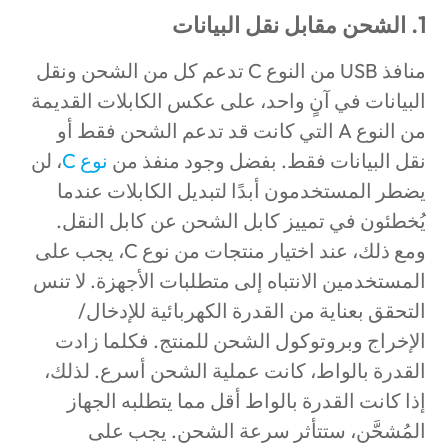
1. الشحن مقابل نقل البيانات
منافذ USB من النوع C تدعم كل من الشحن ونقل
البيانات في آنٍ واحد، على عكس الكابلات القديمة
من النوع A التي كانت قد تدعم الشحن فقط أو
نقل البيانات فقط. بفضل وجود منفذ من
نوع
C
، لن
يضطر المستخدمون أبدًا لتبديل الكابلات عندما
يُخطئون في تمييز كابل الشحن عن كابل النقل.
ومع ذلك، عند اختيار منتجات من نوع C، يجب على
المستخدمين الانتباه إلى متطلبات الأجهزة. لا تنس
التحقق بعناية من القدرة الكهربائية للإدخال/
الإخراج وبروتوكول الشحن للمنتج. فكلما زادت
القدرة بالواط، كانت عملية الشحن أسرع. لذلك،
إذا كانت القدرة بالواط أقل مما يتطلبه الجهاز
المُشحَّن، ستتأثر سرعة الشحن. يجب على