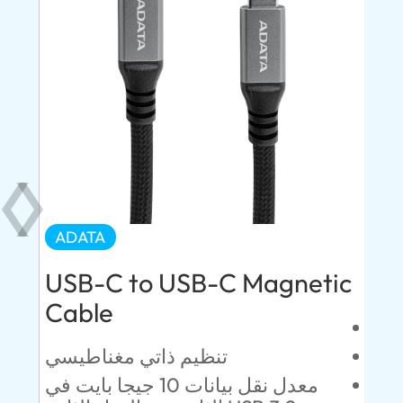
ADATA
AD
USB-C to USB-C Magnetic
US
Cable
تنظيم ذاتي مغناطيسي
من
معدل نقل بيانات 10 جيجا بايت في