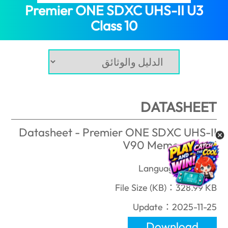
Premier ONE SDXC UHS-II U3
(Egypt)
Class 10
DATASHEET
Datasheet - Premier ONE SDXC UHS-II
V90 Memory Card
Language：English
File Size (KB)：328.99 KB
Update：2025-11-25
Download