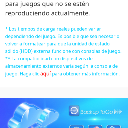
para juegos que no se estén
reproduciendo actualmente.
* Los tiempos de carga reales pueden variar
dependiendo del juego. Es posible que sea necesario
volver a formatear para que la unidad de estado
sólido (HDD) externa funcione con consolas de juego.
** La compatibilidad con dispositivos de
almacenamiento externos varía según la consola de
aquí
juego. Haga clic
para obtener más información.