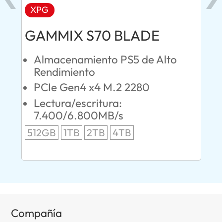
XPG
AD
GAMMIX S70 BLADE
Ul
Almacenamiento PS5 de Alto
O
Rendimiento
S
PCIe Gen4 x4 M.2 2280
L
Lectura/escritura:
24
7.400/6.800MB/s
96
512GB
1TB
2TB
4TB
Compañía