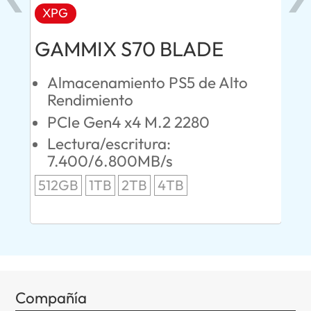
XPG
AD
GAMMIX S70 BLADE
Ul
Almacenamiento PS5 de Alto
O
Rendimiento
S
PCIe Gen4 x4 M.2 2280
L
Lectura/escritura:
24
7.400/6.800MB/s
96
512GB
1TB
2TB
4TB
Compañía