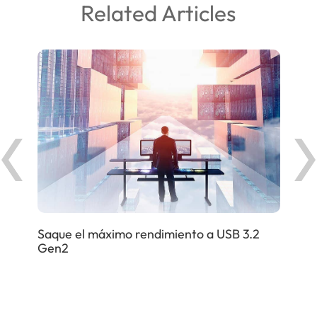
Related Articles
uelo
Obt
sob
Saque el máximo rendimiento a USB 3.2
Gen2