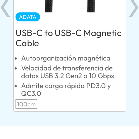
ADATA
AD
USB-C to USB-C Magnetic
US
Cable
C
00 W
A
Autoorganización magnética
faz
C
Velocidad de transferencia de
T
datos USB 3.2 Gen2 a 10 Gbps
Admite carga rápida PD3.0 y
10
QC3.0
100cm