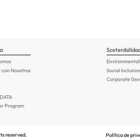
a
Sostenibilida
somos
Environmentall
 con Nosotros
Social Inclusio
Corporate Go
ADATA
r Program
ts reserved.
Política de pri