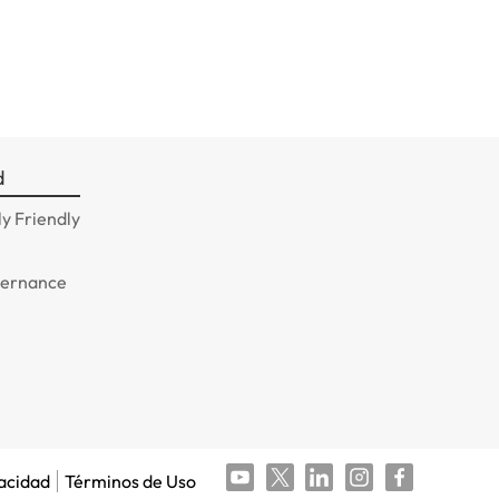
d
y Friendly
n
vernance
vacidad
Términos de Uso