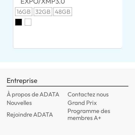
EXPO/XMP3.0
C
16GB
32GB
48GB
S
E
8G
Entreprise
À propos de ADATA
Contactez nous
Nouvelles
Grand Prix
Programme des
Rejoindre ADATA
membres A+