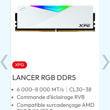
XPG
X
LANCER RGB DDR5
LA
D
6 000~8 000 MT/s｜CL30~38
Commande d’éclairage RVB
5
Compatible surcadençage AMD
D