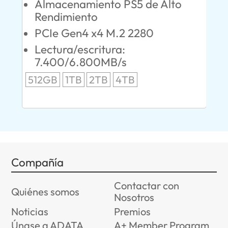
Almacenamiento PS5 de Alto
O
Rendimiento
S
PCIe Gen4 x4 M.2 2280
L
Lectura/escritura:
24
7.400/6.800MB/s
96
512GB
1TB
2TB
4TB
Compañía
Contactar con
Quiénes somos
Nosotros
Noticias
Premios
Únase a ADATA
A+ Member Program