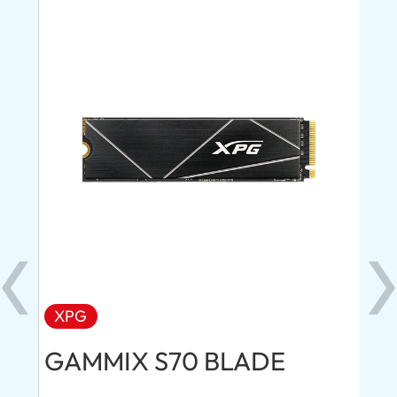
XPG
AD
GAMMIX S70 BLADE
Ul