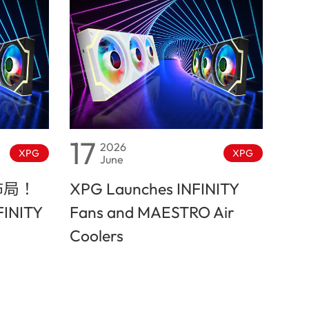
17
2026
XPG
XPG
June
佈局！
XPG Launches INFINITY
INITY
Fans and MAESTRO Air
Coolers