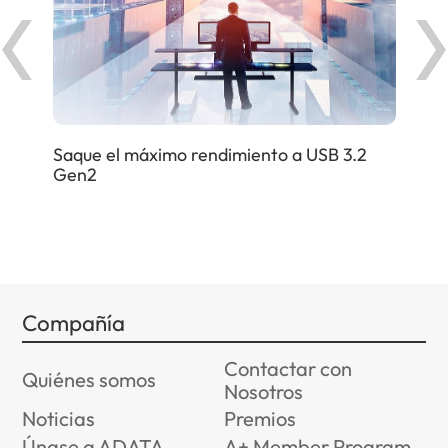
uelo
Obt
sob
Saque el máximo rendimiento a USB 3.2
Gen2
Compañía
Contactar con
Quiénes somos
Nosotros
Noticias
Premios
Únase a ADATA
A+ Member Program