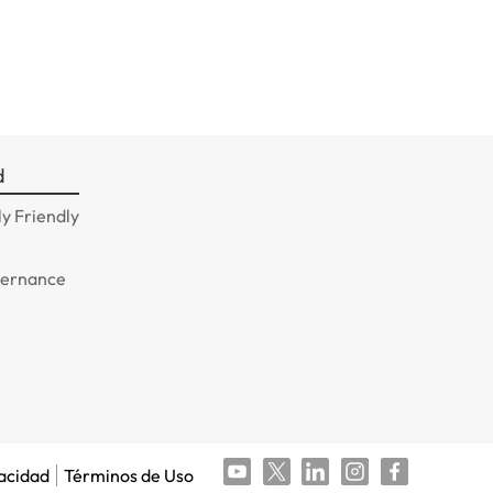
d
y Friendly
n
vernance
vacidad
Términos de Uso