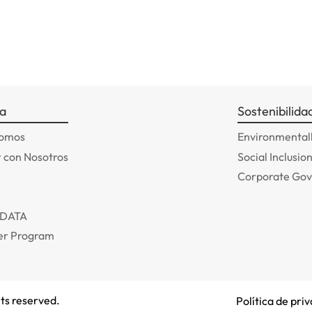
a
Sostenibilida
somos
Environmentall
 con Nosotros
Social Inclusio
Corporate Go
ADATA
r Program
ts reserved.
Política de pri