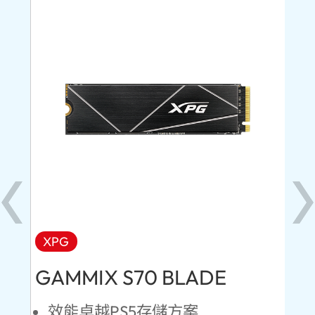
XPG
AD
GAMMIX S70 BLADE
Ul
效能卓越PS5存儲方案